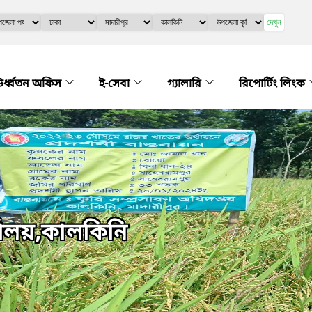
দেখুন
র্ধ্বতন অফিস
ই-সেবা
গ্যালারি
রিপোর্টিং লিংক
্যালয়,কালকিনি