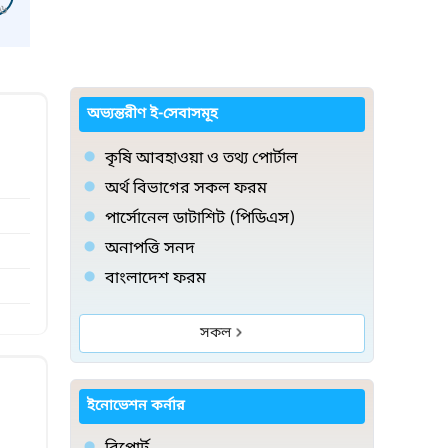
৬
অভ্যন্তরীণ ই-সেবাসমূহ
কৃষি আবহাওয়া ও তথ্য পোর্টাল
অর্থ বিভাগের সকল ফরম
পার্সোনেল ডাটাশিট (পিডিএস)
অনাপত্তি সনদ
বাংলাদেশ ফরম
সকল
ইনোভেশন কর্নার