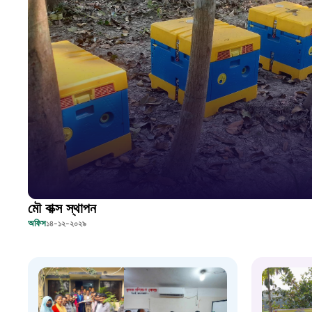
মৌ বাক্স স্থাপন
অফিস
১৪-১২-২০২৯