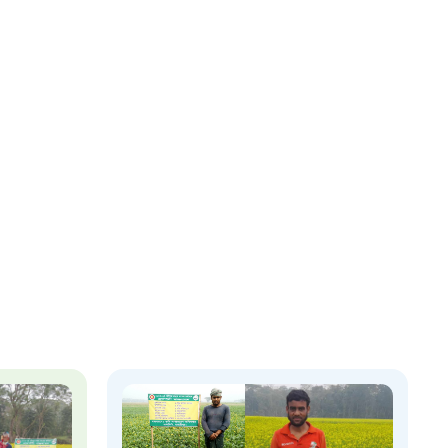
আগাম বার্তা
২২
 সেবা
৮
়তা লাইন
০৯
র্মচারী কল্যাণ বোর্ড হটলাইন