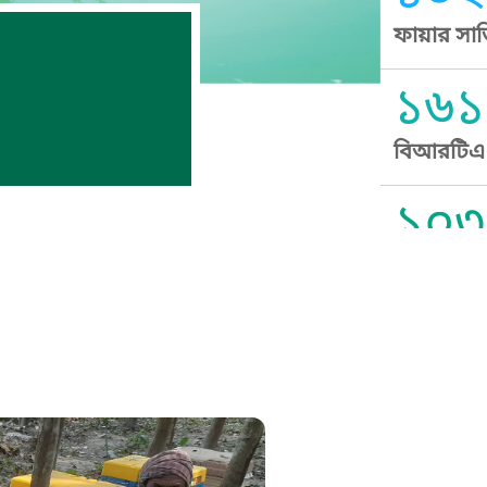
ফায়ার সার
১৬১
বিআরটিএ স
১০৩
সুপ্রীম কোর
১০৯
নারী ও শিশ
১০৬