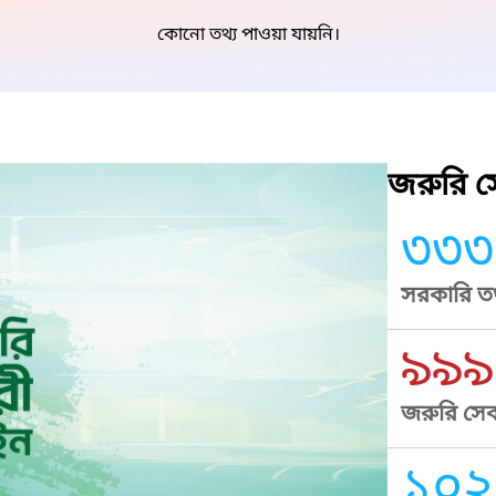
কোনো তথ্য পাওয়া যায়নি।
জরুরি সে
৩৩৩
সরকারি তথ
৯৯৯
জরুরি সেব
১০২