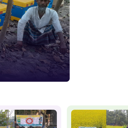
দুদক
১০২
দুর্যোগের 
১৬১
স্মার্ট ভূমি
১০৯
শিশু সহায
১৬১
বাংলাদেশ ক