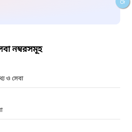
বা নম্বরসমূহ
্য ও সেবা
া